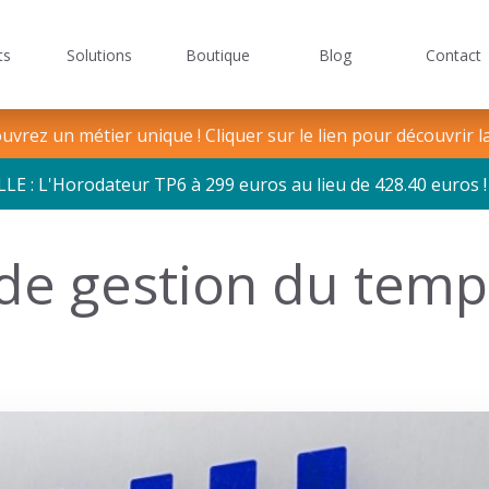
ts
Solutions
Boutique
Blog
Contact
Logiciel
de
Logic
ge TPE/PME/PMI
 pour les mairies
Missions et valeurs
Gestion du temps
Solutions sécuri
gestion
de
vrez un métier unique ! Cliquer sur le lien pour découvrir l
du
point
: L'Horodateur TP6 à 299 euros au lieu de 428.40 euros !
temps
de gestion du temp