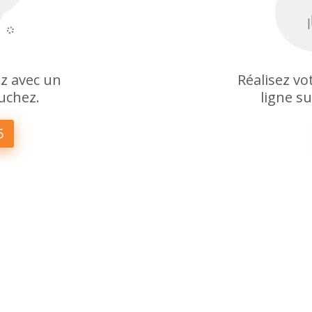
z avec un
Réalisez v
uchez.
ligne su
5