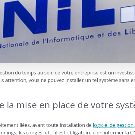
estion du temps au sein de votre entreprise est un investis
is attention, vous ne pouvez installer un tel système sans en
e la mise en place de votre sys
itement liées, avant toute installation de
logiciel de gestio
nings, les congés, etc., il est obligatoire d'en informer la C