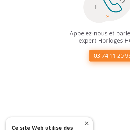
Appelez-nous et parle
expert Horloges H
03 74 11 20 9
×
Ce site Web utilise des