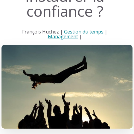
confiance ?
François Huchez |
Gestion du temps
|
Management
|