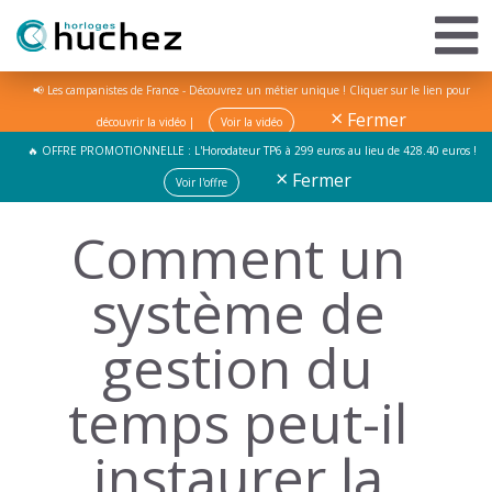
📢 Les campanistes de France - Découvrez un métier unique ! Cliquer sur le lien pour
×
Fermer
découvrir la vidéo |
Voir la vidéo
🔥 OFFRE PROMOTIONNELLE : L'Horodateur TP6 à 299 euros au lieu de 428.40 euros !
×
Fermer
Voir l'offre
Comment un
système de
gestion du
temps peut-il
instaurer la