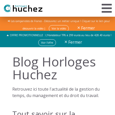
📢 Les campanistes de France - Découvrez un métier unique ! Cliquer sur le lien pour
×
Fermer
découvrir la vidéo |
Voir la vidéo
🔥 OFFRE PROMOTIONNELLE : L'Horodateur TP6 à 299 euros au lieu de 428.40 euros !
×
Fermer
Voir l'offre
Blog Horloges
Huchez
Retrouvez ici toute l'actualité de la gestion du
temps, du management et du droit du travail.
Tout savoir sur la